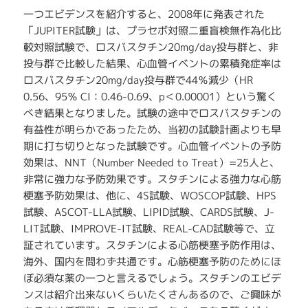
一つエビデンスを紹介すると、2008年に発表された
「JUPITER試験」は、プラセボ対照二重盲検無作為化比
較対照試験で、ロスバスタチン20mg/day投与群と、非
投与群で比較した結果、心血管イベントの累積発症率は
ロスバスタチン20mg/day投与群で44％減少（HR
0.56、95％ CI：0.46-0.69、p＜0.00001）という驚く
べき結果となりました。試験の途中でロスバスタチンの
有益性が明らかであったため、当初の試験計画よりも早
期に打ち切りとなった試験です。心血管イベントの予防
効果は、NNT（Number Needed to Treat）=25人と、
非常に強力な予防効果です。スタチンによる強力な心筋
梗塞予防効果は、他に、4S試験、WOSCOP試験、HPS
試験、ASCOT-LLA試験、LIPID試験、CARDS試験、J-
LIT試験、IMPROVE-IT試験、REAL-CAD試験等で、立
証されています。スタチンによる心筋梗塞予防作用は、
海外、国内を問わず共通です。心筋梗塞予防のためにほ
ぼ必須な薬の一つと言えるでしょう。スタチンのエビデ
ンスは紹介出来ないくらいたくさんあるので、ご興味が