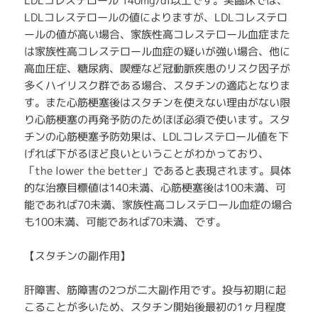
LDLコレステロール 140mg/dl以上です。実臨床では、
LDLコレステロールの値によりますが、LDLコレステロ
ールの値が高い場合、家族性高コレステロール血症また
は家族性高コレステロール血症の疑いが強い場合、他に
高血圧症、糖尿病、喫煙など冠動脈疾患のリスク因子が
多くハイリスク群である場合、スタチンの適応となりま
す。また心筋梗塞後はスタチンを使えない理由がない限
り心筋梗塞の再発予防のためほぼ必須で使います。スタ
チンの心筋梗塞予防効果は、LDLコレステロール値を下
げれば下がるほど良いということがわかっており、
「the lower the better」であると表現されます。具体
的な治療目標値は140未満、心筋梗塞後は100未満、可
能であれば70未満、家族性高コレステロール血症の場合
も100未満、可能であれば70未満、です。
【スタチンの副作用】
肝障害、筋障害の2つが二大副作用です。投与初期に起
こることが多いため、スタチン開始後最初の1ヶ月程度