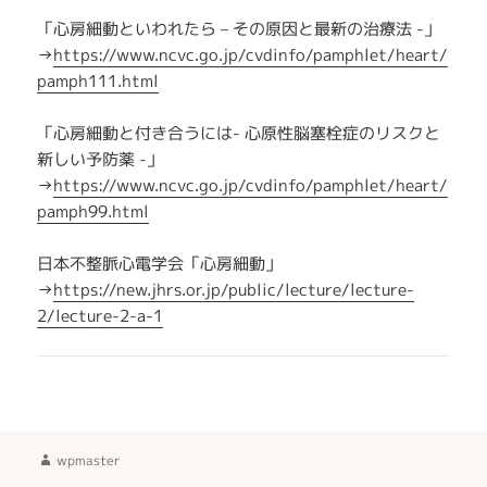
「心房細動といわれたら – その原因と最新の治療法 -」
→
https://www.ncvc.go.jp/cvdinfo/pamphlet/heart/
pamph111.html
「心房細動と付き合うには- 心原性脳塞栓症のリスクと
新しい予防薬 -」
→
https://www.ncvc.go.jp/cvdinfo/pamphlet/heart/
pamph99.html
日本不整脈心電学会「心房細動」
→
https://new.jhrs.or.jp/public/lecture/lecture-
2/lecture-2-a-1
作
wpmaster
成