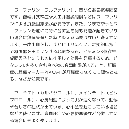
・ワーファリン（ワルファリン）、昔からある抗凝固薬
です。僧帽弁狭窄症や人工弁置換術後などはワーファリ
ンによる抗凝固療法が必要です。また、今までずっとワ
ーファリン治療にて特に合併症も何も問題が起きていな
い場合は無理矢理と新薬に変える必要はないと考えてい
ます。一度出血を起こすと止まりにくい、定期的に採血
で凝固能をチェックする必要がある、ビタミンK依存性
凝固因子というものに作用して効果を発揮するため、ビ
タミンKを多く含む食べ物の食事制限があること、肝臓
癌の腫瘍マーカーPIVKA-IIが肝臓癌でなくても陽性とな
る、などが注意です。
・アーチスト（カルベジロール）、メインテート（ビソ
プロロール）、心房細動によって脈が速くなって、動悸
や苦しさの症状が出ている、心不全を起こしている場合
などに使います。高血圧症や心筋梗塞後など合併してい
る場合にもよく使います。