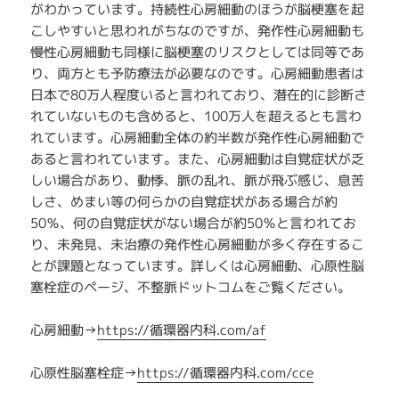
がわかっています。持続性心房細動のほうが脳梗塞を起
こしやすいと思われがちなのですが、発作性心房細動も
慢性心房細動も同様に脳梗塞のリスクとしては同等であ
り、両方とも予防療法が必要なのです。心房細動患者は
日本で80万人程度いると言われており、潜在的に診断さ
れていないものも含めると、100万人を超えるとも言わ
れています。心房細動全体の約半数が発作性心房細動で
あると言われています。また、心房細動は自覚症状が乏
しい場合があり、動悸、脈の乱れ、脈が飛ぶ感じ、息苦
しさ、めまい等の何らかの自覚症状がある場合が約
50％、何の自覚症状がない場合が約50％と言われてお
り、未発見、未治療の発作性心房細動が多く存在するこ
とが課題となっています。詳しくは心房細動、心原性脳
塞栓症のページ、不整脈ドットコムをご覧ください。
心房細動→
https://循環器内科.com/af
心原性脳塞栓症→
https://循環器内科.com/cce