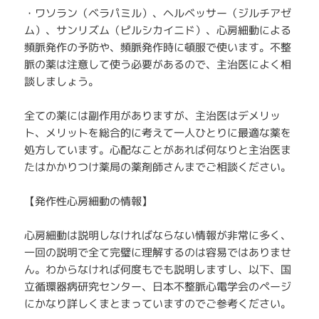
・ワソラン（ベラパミル）、ヘルベッサー（ジルチアゼ
ム）、サンリズム（ピルシカイニド）、心房細動による
頻脈発作の予防や、頻脈発作時に頓服で使います。不整
脈の薬は注意して使う必要があるので、主治医によく相
談しましょう。
全ての薬には副作用がありますが、主治医はデメリッ
ト、メリットを総合的に考えて一人ひとりに最適な薬を
処方しています。心配なことがあれば何なりと主治医ま
たはかかりつけ薬局の薬剤師さんまでご相談ください。
【発作性心房細動の情報】
心房細動は説明しなければならない情報が非常に多く、
一回の説明で全て完璧に理解するのは容易ではありませ
ん。わからなければ何度もでも説明しますし、以下、国
立循環器病研究センター、日本不整脈心電学会のページ
にかなり詳しくまとまっていますのでご参考ください。