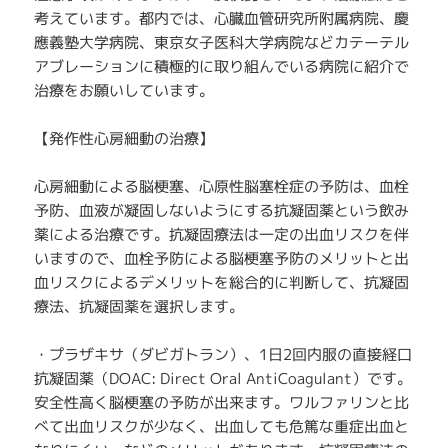
考えています。都内では、心臓血管研究所附属病院、慶
應義塾大学病院、東京女子医科大学病院などカテーテル
アブレーションに積極的に取り組んでいる病院に紹介で
治療をお願いしています。
【発作性心房細動の治療】
心房細動による脳梗塞、心原性脳塞栓症の予防は、血栓
予防、血液が凝固しないようにする抗凝固薬という飲み
薬による治療です。抗凝固療法は一定の出血リスクを伴
いますので、血栓予防による脳梗塞予防のメリットと出
血リスクによるデメリットを総合的に判断して、抗凝固
療法、抗凝固薬を選択します。
・プラザキサ（ダビガトラン）、1日2回内服の直接経口
抗凝固薬（DOAC: Direct Oral AntiCoagulant）です。
安全性高く脳梗塞の予防が出来ます。ワルファリンと比
べて出血リスクが少なく、出血しても危篤な重症出血と