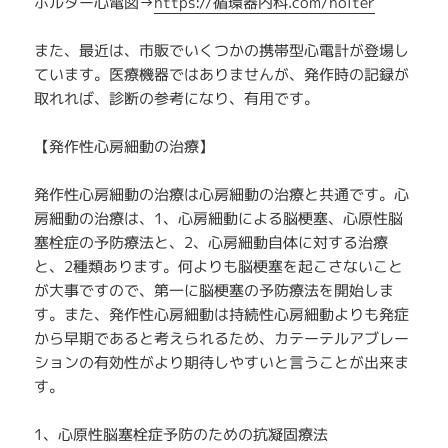
ホルター心電図→
https://循環器内科.com/holter
また、最近は、市販でいくつかの携帯型心電計が登場し
ています。医療機器ではありませんが、発作時の記録が
取れれば、診断の参考になり、有用です。
【発作性心房細動の治療】
発作性心房細動の治療は心房細動の治療と共通です。心
房細動の治療は、1、心房細動による脳梗塞、心原性脳
塞栓症の予防療法と、2、心房細動自体に対する治療
と、2種類あります。何よりも脳梗塞を起こさないこと
が大事ですので、第一に脳梗塞の予防療法を開始しま
す。また、発作性心房細動は持続性心房細動よりも発症
から早期であると考えられるため、カテーテルアブレー
ションの有効性がより期待しやすいと言うことが出来ま
す。
1、心原性脳塞栓症予防のための抗凝固療法