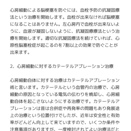
心房細動による脳梗塞を防ぐには、血栓予防の抗凝固療
法という治療を開始します。血栓が出来なければ脳梗塞
になることはありません。左心房内で血栓が出来ないよ
うに、血液が凝固しないように、抗凝固療療法という治
療を開始します。適切な抗凝固療法を続けていれば、心
原性脳塞栓症が起こるのを7割以上の効果で防ぐことが
出来ます。
2、心房細動に対するカテーテルアブレーション治療
心房細動自体に対する治療はカテーテルアブレーション
術と言います。カテーテルという血管内の治療で、心房
細動の原因となっている電気の伝わりを焼却し、心房細
動自体を起こさないようにする治療です。カテーテルア
ブレーションは昔は合併症や再発率の問題もあり発展途
上の治療という位置付けでしたが、近年は安全性と有効
率がどんどん向上して来ていますので、いくつか条件や
注意事項がありますが、一度検討されてよい治療法だと