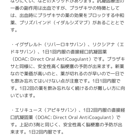
なりにくい、などのメリットがあります。抗凝固療法の
一番の副作用は出血ですが、プラザキサの特徴として
は、出血時にプラザキサの薬の効果をブロックする中和
薬、プリズバインド（イダルシズマブ）があることとで
す。
・イグザレルト（リバーロキサバン）、リクシアナ（エ
ドキサバン）、1日1回内服の直接経口抗凝固薬
（DOAC: Direct Oral AntiCoagulant）です。プラザキ
サと同様に、安全性高く脳梗塞の予防が出来ます。新薬
なので薬価が高いのと、薬が切れるのが早いので一日で
も飲み忘れてはいけない点が注意です。1日1回内服で
す。1日2回の薬を飲み忘れなく続けるのが難しい方に向
いています。
・エリキュース（アピキサバン）、1日2回内服の直接経
口抗凝固薬（DOAC: Direct Oral AntiCoagulant）で
す。上記の3剤と同じく、安全性高く脳梗塞の予防が出
来ます。1日2回内服です。