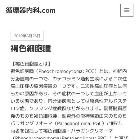
循環器内科.com
メニュ
ーとウ
ィジェ
ット
2019年8月26日
褐色細胞腫
【褐色細胞腫とは】
褐色細胞腫（Pheochromocytoma: PCC）とは、神経内
分泌腫瘍の一つで、カテコラミン過剰生成による二次性
高血圧症の原因疾患の一つです。二次性高血圧症とは何
らかの原因があり、その症状の一つして血圧が上がって
いる状態であり、内分泌疾患としては原発性アルドステ
ロン症、クッシング症候群などがあります。副腎髄質原
発のものを褐色細胞腫、副腎外の傍神経節由来のものを
パラガングリオーマ（Paraganglioma: PGL）と呼び、
両者を包括して褐色細胞腫・パラガングリオーマ
（Pheochromocytoma/Paraganglioma: PPGL）と呼び