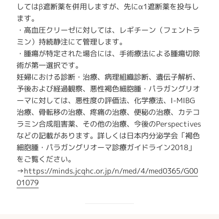
してはβ遮断薬を併用しますが、先にα1遮断薬を投与し
ます。
・高血圧クリーゼに対しては、レギチーン（フェントラ
ミン）持続静注にて管理します。
・腫瘍が特定された場合には、手術療法による腫瘍切除
術が第一選択です。
妊婦における診断・治療、病理組織診断、遺伝子解析、
予後および経過観察、悪性褐色細胞腫・パラガングリオ
ーマに対しては、悪性度の評価法、化学療法、I-MIBG
治療、骨転移の治療、疼痛の治療、便秘の治療、カテコ
ラミン合成阻害薬、その他の治療、今後のPerspectives
などの記載があります。詳しくは日本内分泌学会「褐色
細胞腫・パラガングリオーマ診療ガイドライン2018」
をご覧ください。
→
https://minds.jcqhc.or.jp/n/med/4/med0365/G00
01079