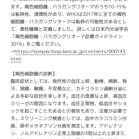
ます。褐色細胞腫・パラガングリオーマのうち10-15％
は転移性、浸潤性があり、WHOは2017年に全ての褐色
細胞腫・パラガングリオーマは転移の可能性があるとし
て、悪性腫瘍と定義しました。 詳しくは日本内分泌学会
「褐色細胞腫・パラガングリオーマ診療ガイドライン
2018」をご覧ください。
→
https://kompas.hosp.keio.ac.jp/contents/000143.
html
【褐色細胞腫の診断】
臨床症状としては、発作性の血圧上昇、動悸、頻脈、発
汗、頭痛、胸痛、不安感など、カテコラミン過剰分泌に
よる多彩な症状を来します。血圧の急激な上昇、高血圧
クリーゼの原因になります。血圧正常例、低血圧やショ
ックを起こすこともあるとの報告もあり、注意が必要で
す。スクリーニング検査としては、血中カテコラミン分
画、尿中メタネフリン分画を測定します。アドレナリ
ン、ノルアドレナリン正常上限値の3倍以上の上昇また