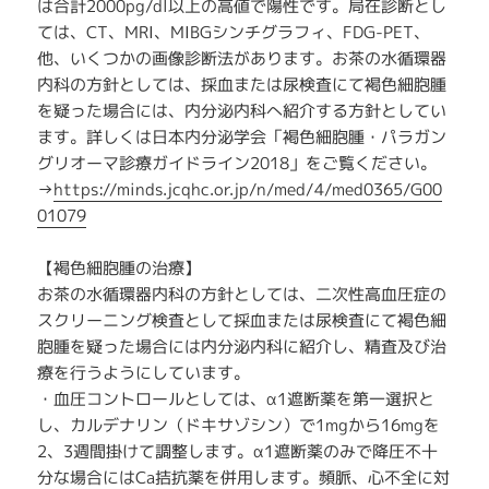
は合計2000pg/dl以上の高値で陽性です。局在診断とし
ては、CT、MRI、MIBGシンチグラフィ、FDG-PET、
他、いくつかの画像診断法があります。お茶の水循環器
内科の方針としては、採血または尿検査にて褐色細胞腫
を疑った場合には、内分泌内科へ紹介する方針としてい
ます。詳しくは日本内分泌学会「褐色細胞腫・パラガン
グリオーマ診療ガイドライン2018」をご覧ください。
→
https://minds.jcqhc.or.jp/n/med/4/med0365/G00
01079
【褐色細胞腫の治療】
お茶の水循環器内科の方針としては、二次性高血圧症の
スクリーニング検査として採血または尿検査にて褐色細
胞腫を疑った場合には内分泌内科に紹介し、精査及び治
療を行うようにしています。
・血圧コントロールとしては、α1遮断薬を第一選択と
し、カルデナリン（ドキサゾシン）で1mgから16mgを
2、3週間掛けて調整します。α1遮断薬のみで降圧不十
分な場合にはCa拮抗薬を併用します。頻脈、心不全に対