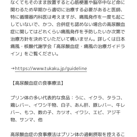
なくてもそのまま放置すると心筋梗塞や脳卒中など命に
関わるため早期から適切に治療する必要があると医師、
特に循環器内科医は考えますが、痛風発作を一度も起こ
していないで、かつ、合併症も認めない場合の高尿酸血
症に関してはどれくらい痛風発作を予防したいか次第で
治療方針を決めていただいて構いません。詳しくは日本
痛風・核酸代謝学会「高尿酸血症・痛風の治療ガイドラ
イン」をご覧ください。
→
https://www.tukaku.jp/guideline
【高尿酸血症の食事療法】
プリン体の多い代表的な食品：うに、イクラ、タラコ、
鶏レバー、イワシ干物、白子、あん肝、豚レバー、牛レ
バー、もつ、数の子、カツオ、イワシ、エビ、アジ干
物、サンマ、他
高尿酸血症の食事療法はプリン体の過剰摂取を控えるこ