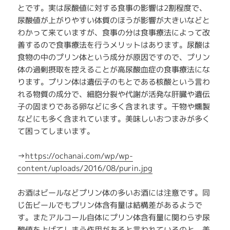
とです。実は尿酸値に対する食事の影響は2割程度で、
尿酸値が上がりやすい体質のほうが影響が大きいなどと
わかって来ていますが、食事の分は食事療法によって改
善するので食事療法を行うメリットはあります。尿酸は
食物の中のプリン体という成分が原因ですので、プリン
体の過剰摂取を控えることが高尿酸血症の食事療法にな
ります。プリン体は遺伝子のもとである核酸という言わ
れる物質の成分で、細胞分裂や代謝が活発な肝臓や遺伝
子の固まりである卵などに多く含まれます。干物や燻製
などにも多く含まれています。美味しいおつまみが多く
て困ってしまいます。
→
https://ochanai.com/wp/wp-
content/uploads/2016/08/purin.jpg
お酒はビールなどプリン体の多いお酒には注意です。同
じ缶ビールでもプリン体含有量は結構差があるようで
す。またアルコール自体にプリン体含有量に関わらず尿
酸値を上げてしまう作用があると言われているのと、美