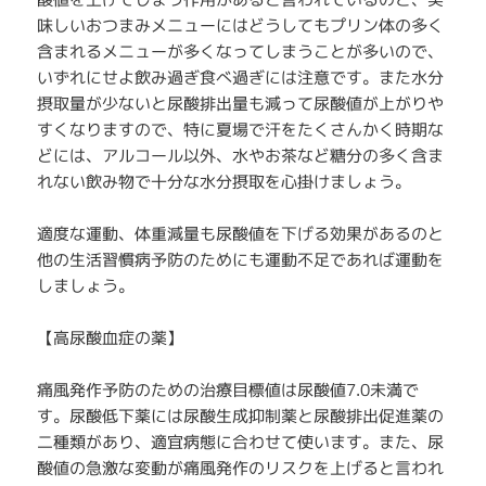
味しいおつまみメニューにはどうしてもプリン体の多く
含まれるメニューが多くなってしまうことが多いので、
いずれにせよ飲み過ぎ食べ過ぎには注意です。また水分
摂取量が少ないと尿酸排出量も減って尿酸値が上がりや
すくなりますので、特に夏場で汗をたくさんかく時期な
どには、アルコール以外、水やお茶など糖分の多く含ま
れない飲み物で十分な水分摂取を心掛けましょう。
適度な運動、体重減量も尿酸値を下げる効果があるのと
他の生活習慣病予防のためにも運動不足であれば運動を
しましょう。
【高尿酸血症の薬】
痛風発作予防のための治療目標値は尿酸値7.0未満で
す。尿酸低下薬には尿酸生成抑制薬と尿酸排出促進薬の
二種類があり、適宜病態に合わせて使います。また、尿
酸値の急激な変動が痛風発作のリスクを上げると言われ