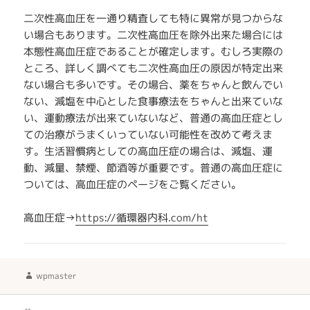
二次性高血圧を一通り精査しても特に異常が見つからな
い場合もあります。二次性高血圧を除外出来た場合には
本態性高血圧症であることが確定します。むしろ実際の
ところ、詳しく調べても二次性高血圧の原因が特定出来
ない場合も多いです。その場合、薬をちゃんと飲んでい
ない、減塩を中心とした食事療法をちゃんと出来ていな
い、運動療法が出来ていないなど、普通の高血圧症とし
ての治療がうまくいっていない可能性を改めて考えま
す。生活習慣病としての高血圧症の場合は、減塩、運
動、減量、禁煙、節酒等が重要です。普通の高血圧症に
ついては、高血圧症のページをご覧ください。
高血圧症→
https://循環器内科.com/ht
作
wpmaster
成
者
投