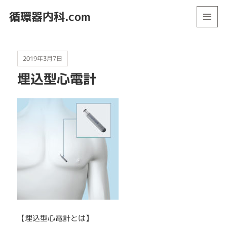
循環器内科.com
メニュ
ーとウ
ィジェ
ット
2019年3月7日
埋込型心電計
【埋込型心電計とは】