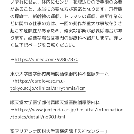
いずれにせよ、体内にセンサーを埋込むので手術の必要
があること、本当に必要な方が適応となります。飛行機
の操縦士、新幹線の運転、トラックの運転、高所作業な
どに関わる仕事の方は、一回の発作が重大な事故を引き
起こす危険性があるため、確実な診断が必要ば場合があ
ります。必要な場合は専門の診療科へ紹介します。詳し
くは下記ページをご覧ください。
→
https://vimeo.com/92867870
東京大学医学部付属病院循環器内科不整脈チーム
→
https://cardiovasc.m.u-
tokyo.ac.jp/clinical/arrythmia/icm
順天堂大学医学部付属順天堂医院循環器内科
→
https://www.juntendo.ac.jp/hospital/information
/topics/detail/no90.html
聖マリアンナ医科大学東横病院「失神センター」