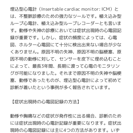
埋込型心電計（Insertable cardiac monitor: ICM）と
は、不整脈診療のための強力なツールです。植え込み型
ループ心電計、植え込み型ループレコーダーとも言いま
す。動悸や失神の診療においては症状出現時の心電図記
録が重要です。しかし、症状の頻度によっては、心電
図、ホルター心電図にて十分に検出出来ない場合が少な
くありません。原因不明の失神、原因不明の脳梗塞、原
因不明の動悸に対して、センサーを皮下に埋め込むこと
によって、最長3年間、長期に渡って心電のモニタリン
グが可能になりました。それまで原因不明の失神や脳梗
塞、動悸であったものが、埋込型心電計によって初めて
診断が着いたという事例が多く報告されています。
【症状出現時の心電図記録の方法】
動悸や胸痛などの症状が発作性に出る場合、診断のため
には症状出現時の心電計記録が重要になります。症状出
現時の心電図記録には主に4つの方法があります。いず