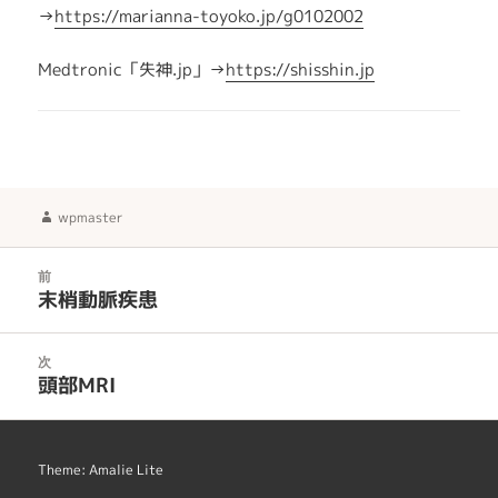
→
https://marianna-toyoko.jp/g0102002
Medtronic「失神.jp」→
https://shisshin.jp
作
wpmaster
成
者
投
前
稿
末梢動脈疾患
前
ナ
の
ビ
投
次
ゲ
稿:
頭部MRI
次
ー
の
シ
投
ョ
稿:
Theme: Amalie Lite
ン