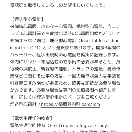
器認証を取得しているものが望ましいでしょう。
【埋込型心電計】
来院時心電図、ホルター心電図、携帯型心電計、ウエア
ラブル心電計等でも症状出現時の心電図記録がどうして
も捕まらない場合、埋込型心電計（Insertable cardiac
monitor: ICM）という選択肢があります。最長3年間の
バッテリー、症状出現時の心電図を確実に記録します。
体内にセンサーを埋込むので手術の必要があること、飛
行機の操縦士、新幹線の運転、トラックの運転、高所作
業などに関わる仕事の方は、一回の発作が重大な事故を
引き起こす危険性があるため、確実な診断が必要な場合
があります。必要な場合は専門の医療機関へ紹介しま
す。詳しくは埋込型心電計のページをご覧ください。
埋込型心電計→
https://循環器内科.com/icm
【電気生理学的検査】
電気生理学的検査（Electrophysiological study: