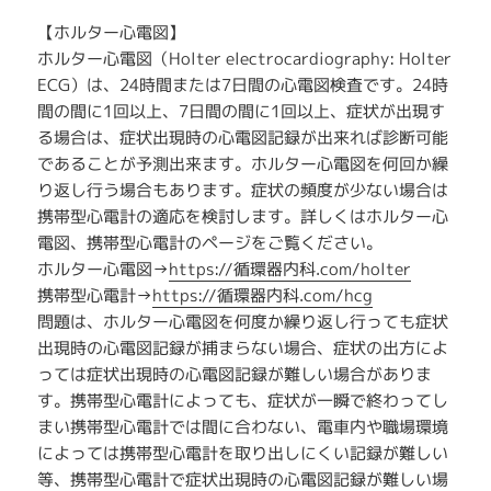
【ホルター心電図】
ホルター心電図（Holter electrocardiography: Holter
ECG）は、24時間または7日間の心電図検査です。24時
間の間に1回以上、7日間の間に1回以上、症状が出現す
る場合は、症状出現時の心電図記録が出来れば診断可能
であることが予測出来ます。ホルター心電図を何回か繰
り返し行う場合もあります。症状の頻度が少ない場合は
携帯型心電計の適応を検討します。詳しくはホルター心
電図、携帯型心電計のページをご覧ください。
ホルター心電図→
https://循環器内科.com/holter
携帯型心電計→
https://循環器内科.com/hcg
問題は、ホルター心電図を何度か繰り返し行っても症状
出現時の心電図記録が捕まらない場合、症状の出方によ
っては症状出現時の心電図記録が難しい場合がありま
す。携帯型心電計によっても、症状が一瞬で終わってし
まい携帯型心電計では間に合わない、電車内や職場環境
によっては携帯型心電計を取り出しにくい記録が難しい
等、携帯型心電計で症状出現時の心電図記録が難しい場