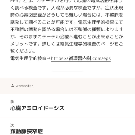
EPS）とは、カテーテルを用いて心臓の電気活動を詳し
く調べる検査です。入院が必要な検査ですが、症状出現
時の心電図記録がどうしても難しい場合には、不整脈を
誘発して調べることが可能です。電気生理学的検査にて
不整脈の誘発を認める場合には不整脈の種類によります
が、そのままカテーテル治療へ進むことが出来ることが
メリットです。詳しくは電気生理学的検査のページをご
覧ください。
電気生理学的検査→
https://循環器内科.com/eps
作
wpmaster
成
者
投
前
稿
心臓アミロイドーシス
前
ナ
の
ビ
投
次
ゲ
稿:
頚動脈狭窄症
次
ー